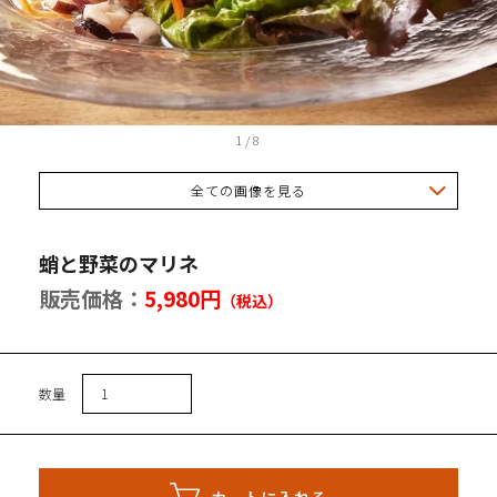
トセット
1
/
8
全ての画像を見る
会員登録
イン
蛸と野菜のマリネ
トを見る
販売価格：
5,980円
（税込）
数量