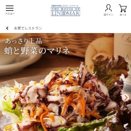
メニュー
ログイン
カート
お家でレストラン
on -期間限定商品-
burg ハンバーグ
ta パスタ
ry カレー
p スープ
でレストラン
なセット