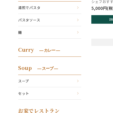
シェフおす
5,000円(税
湯煎でパスタ
詳
パスタソース
麺
Curry
― カレー ―
Soup
― スープ ―
スープ
セット
お家でレストラン