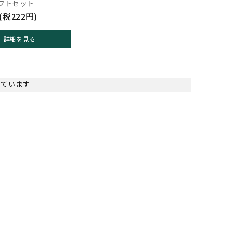
フトセット
(税222円)
詳細を見る
示しています