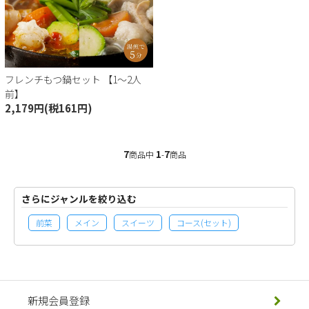
フレンチもつ鍋セット 【1〜2人
前】
2,179円(税161円)
7
1
7
商品中
-
商品
さらにジャンルを絞り込む
前菜
メイン
スイーツ
コース(セット)
新規会員登録