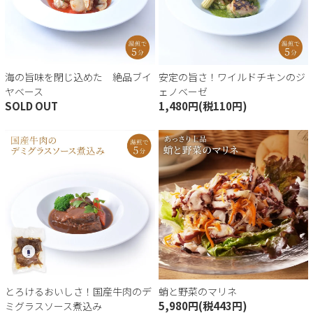
トセット
海の旨味を閉じ込めた 絶品ブイ
安定の旨さ！ワイルドチキンのジ
ヤベース
ェノベーゼ
SOLD OUT
1,480円(税110円)
会員登録
イン
トを見る
とろけるおいしさ！国産牛肉のデ
蛸と野菜のマリネ
5,980円(税443円)
ミグラスソース煮込み