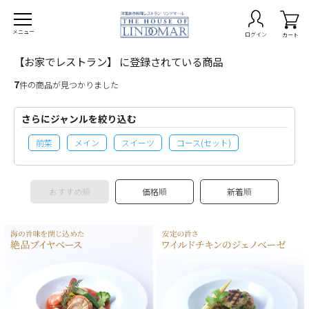
メニュー
ログイン
カート
【お家でレストラン】 に登録されている商品
7
件の商品が見つかりました
さらにジャンルを絞り込む
on -期間限定商品-
前菜
メイン
スイーツ
コース(セット)
burg ハンバーグ
ta パスタ
おすすめ順
価格順
新着順
ry カレー
p スープ
でレストラン
なセット