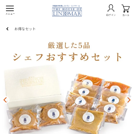
メニュー
ログイン
カート
お得なセット
on -期間限定商品-
burg ハンバーグ
ta パスタ
ry カレー
p スープ
でレストラン
なセット