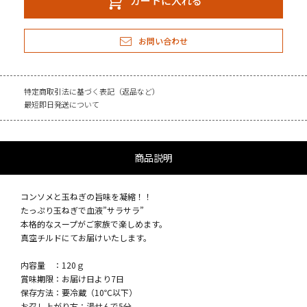
カートに入れる
お問い合わせ
特定商取引法に基づく表記（返品など）
最短即日発送について
商品説明
コンソメと玉ねぎの旨味を凝縮！！
たっぷり玉ねぎで血液”サラサラ”
本格的なスープがご家族で楽しめます。
真空チルドにてお届けいたします。
内容量 ：120ｇ
賞味期限：お届け日より7日
保存方法：要冷蔵（10℃以下）
お召し上がり方：湯せんで5分