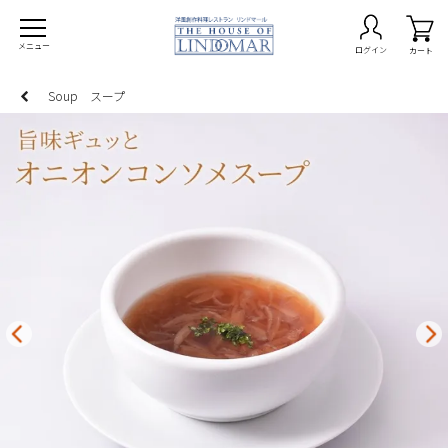
メニュー
ログイン
カート
Soup スープ
on -期間限定商品-
burg ハンバーグ
ta パスタ
ry カレー
p スープ
でレストラン
なセット