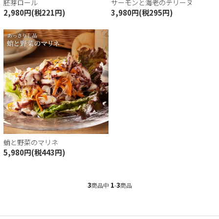
胚芽ロール
サーモンと海老のテリーヌ
2,980円(税221円)
3,980円(税295円)
トセット
会員登録
イン
トを見る
蛸と野菜のマリネ
5,980円(税443円)
3
1
3
商品中
-
商品