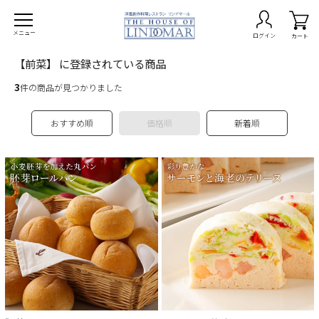
メニュー
ログイン
カート
【前菜】 に登録されている商品
3
件の商品が見つかりました
おすすめ順
価格順
新着順
on -期間限定商品-
burg ハンバーグ
ta パスタ
ry カレー
p スープ
でレストラン
なセット