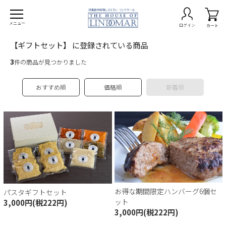
メニュー
ログイン
カート
【ギフトセット】 に登録されている商品
3
件の商品が見つかりました
おすすめ順
価格順
新着順
on -期間限定商品-
burg ハンバーグ
ta パスタ
ry カレー
p スープ
お得な期間限定ハンバーグ6個セ
パスタギフトセット
でレストラン
ット
3,000円(税222円)
3,000円(税222円)
なセット