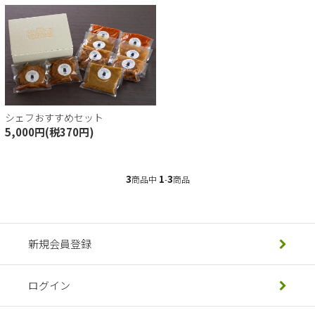
トセット
シェフおすすめセット
会員登録
5,000円(税370円)
イン
3
1
3
商品中
-
商品
トを見る
新規会員登録
ログイン